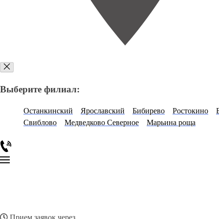
Выберите филиал:
Останкинский
Ярославский
Бибирево
Ростокино
Свиблово
Медведково Северное
Марьина роща
Прием заявок через