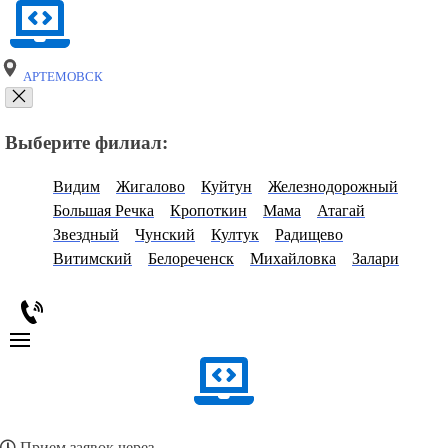
АРТЕМОВСК
Выберите филиал:
Видим
Жигалово
Куйтун
Железнодорожный
Большая Речка
Кропоткин
Мама
Атагай
Звездный
Чунский
Култук
Радищево
Витимский
Белореченск
Михайловка
Залари
Прием заявок через