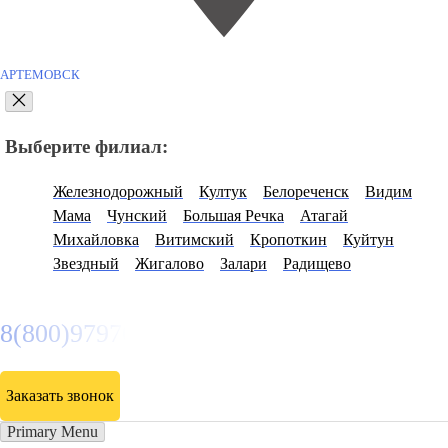
АРТЕМОВСК
Выберите филиал:
Железнодорожный
Култук
Белореченск
Видим
Мама
Чунский
Большая Речка
Атагай
Михайловка
Витимский
Кропоткин
Куйтун
Звездный
Жигалово
Залари
Радищево
8(800)9797043
Заказать звонок
Primary Menu