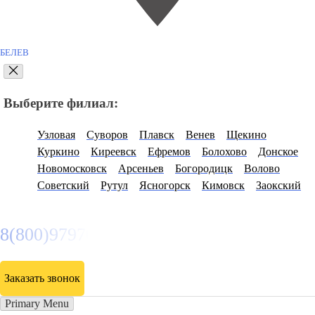
БЕЛЕВ
Выберите филиал:
Узловая
Суворов
Плавск
Венев
Щекино
Куркино
Киреевск
Ефремов
Болохово
Донское
Новомосковск
Арсеньев
Богородицк
Волово
Советский
Рутул
Ясногорск
Кимовск
Заокский
8(800)9797043
Заказать звонок
Primary Menu