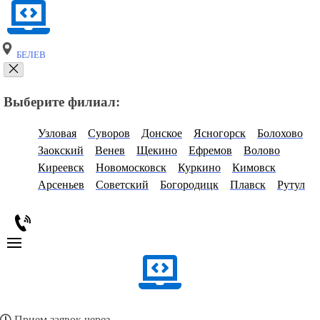
БЕЛЕВ
Выберите филиал:
Узловая
Суворов
Донское
Ясногорск
Болохово
Заокский
Венев
Щекино
Ефремов
Волово
Киреевск
Новомосковск
Куркино
Кимовск
Арсеньев
Советский
Богородицк
Плавск
Рутул
Прием заявок через