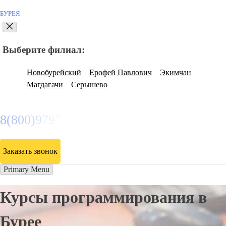
БУРЕЯ
Выберите филиал:
Новобурейский
Ерофей Павлович
Экимчан
Магдагачи
Серышево
8(800)9797043
Заказать звонок
Primary Menu
Курсы программирования в
Бурее