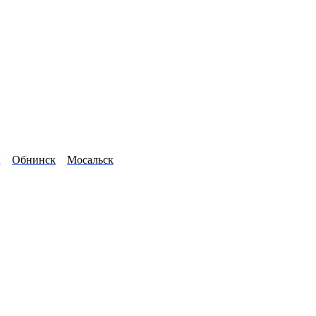
ц
Обнинск
Мосальск