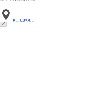
КОНДРОВО
Выберите филиал:
Малоярославец
Кременки
Спас-Деменск
Людиново
8(800)9797043
Заказать звонок
Курсы программирования в Кондрове
Для кого
Цены
Сотрудничеств