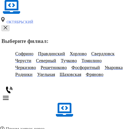
ОКТЯБРЬСКИЙ
Выберите филиал:
Софрино
Правдинский
Хорлово
Свердловск
Черусти
Северный
Тучково
Томилино
Черкизово
Решетниково
Фосфоритный
Уваровка
Родники
Удельная
Шаховская
Фряново
Прием заявок через