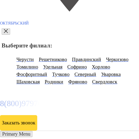
ОКТЯБРЬСКИЙ
Выберите филиал:
Черусти
Решетниково
Правдинский
Черкизово
Томилино
Удельная
Софрино
Хорлово
Фосфоритный
Тучково
Северный
Уваровка
Шаховская
Родники
Фряново
Свердловск
8(800)9797043
Заказать звонок
Primary Menu