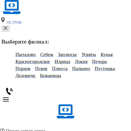
ОСТРОВ
Выберите филиал:
Пыталово
Себеж
Заплюсье
Усвяты
Кунья
Красногородское
Идрица
Локня
Печора
Порхов
Псков
Плюсса
Палкино
Пустошка
Дедовичи
Бежаницы
Прием заявок через