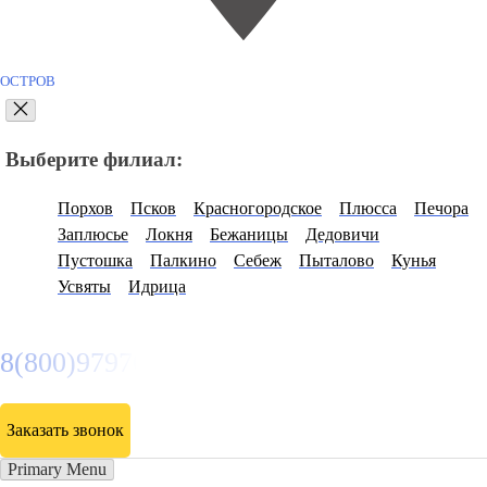
ОСТРОВ
Выберите филиал:
Порхов
Псков
Красногородское
Плюсса
Печора
Заплюсье
Локня
Бежаницы
Дедовичи
Пустошка
Палкино
Себеж
Пыталово
Кунья
Усвяты
Идрица
8(800)9797043
Заказать звонок
Primary Menu