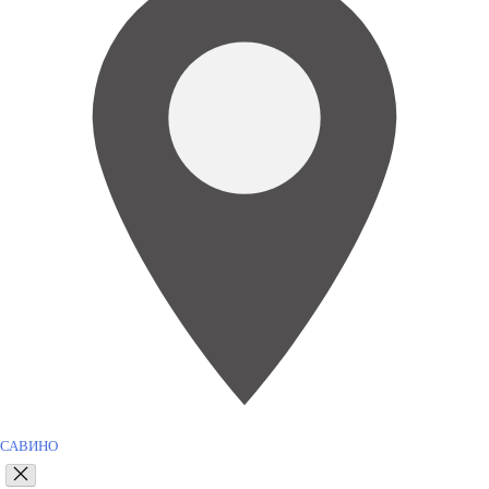
САВИНО