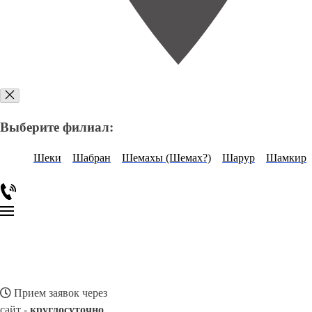
Выберите филиал:
Шеки
Шабран
Шемахы (Шемах?)
Шарур
Шамкир
Прием заявок через
сайт -
круглосуточно