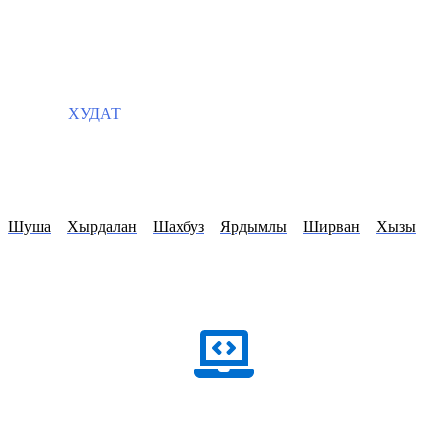
ХУДАТ
Шуша
Хырдалан
Шахбуз
Ярдымлы
Ширван
Хызы