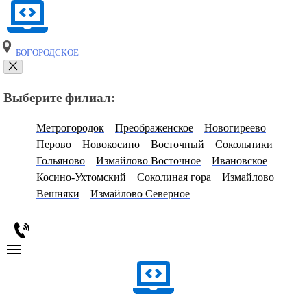
БОГОРОДСКОЕ
Выберите филиал:
Метрогородок
Преображенское
Новогиреево
Перово
Новокосино
Восточный
Сокольники
Гольяново
Измайлово Восточное
Ивановское
Косино-Ухтомский
Соколиная гора
Измайлово
Вешняки
Измайлово Северное