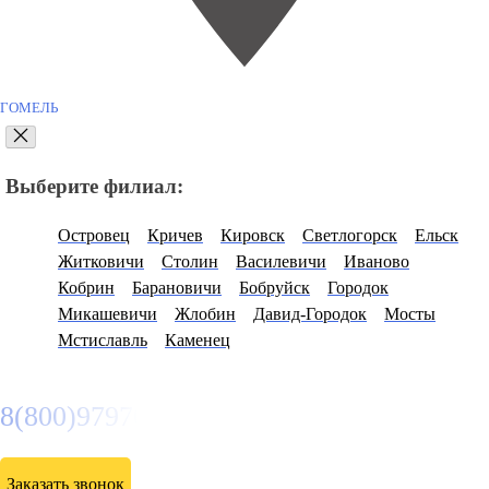
ГОМЕЛЬ
Выберите филиал:
Островец
Кричев
Кировск
Светлогорск
Ельск
Житковичи
Столин
Василевичи
Иваново
Кобрин
Барановичи
Бобруйск
Городок
Микашевичи
Жлобин
Давид-Городок
Мосты
Мстиславль
Каменец
8(800)9797043
Заказать звонок