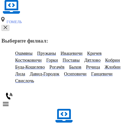
ГОМЕЛЬ
Выберите филиал:
Ошмяны
Пружаны
Ивацевичи
Кричев
Костюковичи
Горки
Поставы
Дятлово
Кобрин
Буда-Кошелево
Рогачёв
Быхов
Речица
Жлобин
Лида
Давид-Городок
Осиповичи
Ганцевичи
Свислочь