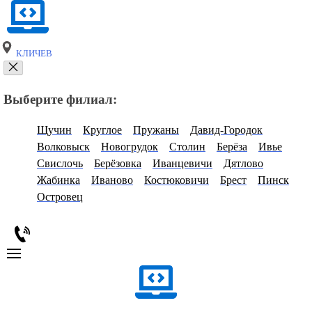
КЛИЧЕВ
Выберите филиал:
Щучин
Круглое
Пружаны
Давид-Городок
Волковыск
Новогрудок
Столин
Берёза
Ивье
Свислочь
Берёзовка
Иванцевичи
Дятлово
Жабинка
Иваново
Костюковичи
Брест
Пинск
Островец