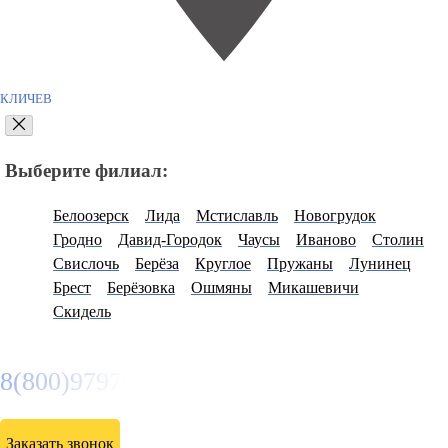
КЛИЧЕВ
Выберите филиал:
Белоозерск
Лида
Мстиславль
Новогрудок
Гродно
Давид-Городок
Чаусы
Иваново
Столин
Свислочь
Берёза
Круглое
Пружаны
Лунинец
Брест
Берёзовка
Ошмяны
Микашевичи
Скидель
8(800)9797043
Заказать звонок