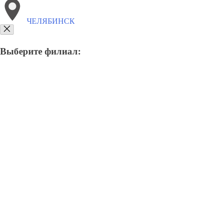
ЧЕЛЯБИНСК
Выберите филиал:
8(800)9797043
Заказать звонок
Курсы программирования в Челябинске
Для кого
Цены
Сотрудничест
Курсы программирования в Ч
Отправьте заявку в период действия акции!