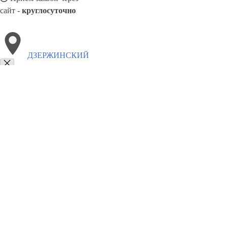
сайт -
круглосуточно
ДЗЕРЖИНСКИЙ
Выберите филиал:
Велетьма
Шатки
Гидроторф
Павловск
Лукоянов
Саров
Вача
Ковернино
Урень
8(800)9797043
Заказать звонок
Курсы программирования в Дзержинском
Для кого
Цены
Сотрудниче