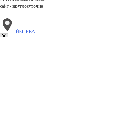
сайт -
круглосуточно
ЙЫГЕВА
Выберите филиал:
Нарва-Йыэсуу
Калласте
Муствеэ
Сууре-Яани
Мый
Абья-Палуоя
Пюсси
Кярдла
8(800)9797043
Заказать звонок
Курсы программирования в Йыгева
Для кого
Цены
Сотрудничество
К