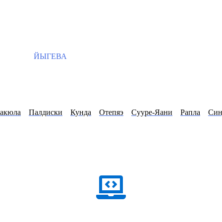
ЙЫГЕВА
акюла
Палдиски
Кунда
Отепяэ
Сууре-Яани
Рапла
Син