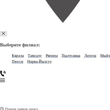
Выберите филиал:
Кярдла
Тамсалу
Ряпина
Пылтсамаа
Лихула
Мыйз
Пюсси
Нарва-Йыэсуу
Прием заявок через