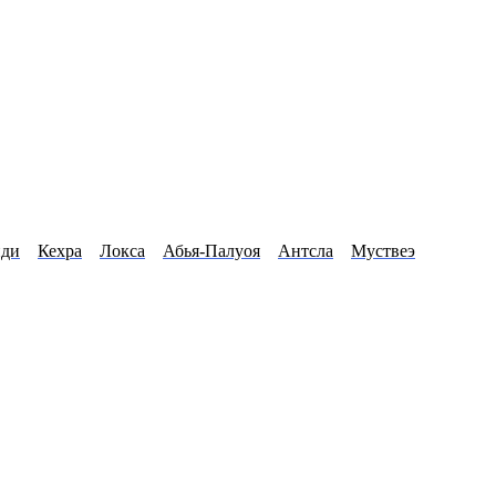
ди
Кехра
Локса
Абья-Палуоя
Антсла
Муствеэ