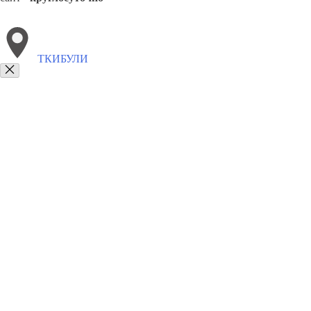
ТКИБУЛИ
Выберите филиал:
Чиатура
Цалка
Цаленджиха
Хоби
Цнори
Хони
8(800)9797043
Заказать звонок
Курсы программирования в Ткибули
Для кого
Цены
Сотрудничество
К