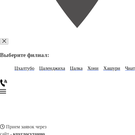
Выберите филиал:
Цхалтубо
Цаленджиха
Цалка
Хони
Хашури
Чиат
Прием заявок через
сайт -
круглосуточно