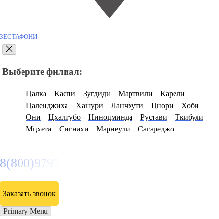
ЗЕСТАФОНИ
Выберите филиал:
Цалка
Каспи
Зугдиди
Мартвили
Карели
Цаленджиха
Хашури
Ланчхути
Цнори
Хоби
Они
Цхалтубо
Ниноцминда
Рустави
Ткибули
Мцхета
Сигнахи
Марнеули
Сагареджо
8(800)9797043
Заказать звонок
Primary Menu