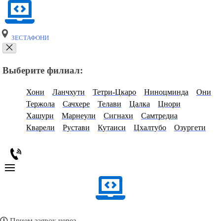
ЗЕСТАФОНИ
Выберите филиал:
Хони
Ланчхути
Тетри-Цкаро
Ниноцминда
Они
Тержола
Сачхере
Телави
Цалка
Цнори
Хашури
Марнеули
Сигнахи
Самтредиа
Кварели
Рустави
Кутаиси
Цхалтубо
Озургети
Прием заявок через