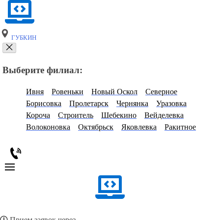
ГУБКИН
Выберите филиал:
Ивня
Ровеньки
Новый Оскол
Северное
Борисовка
Пролетарск
Чернянка
Уразовка
Короча
Строитель
Шебекино
Вейделевка
Волоконовка
Октябрьск
Яковлевка
Ракитное
Прием заявок через