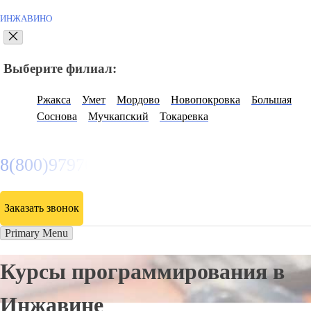
ИНЖАВИНО
Выберите филиал:
Ржакса
Умет
Мордово
Новопокровка
Большая
Соснова
Мучкапский
Токаревка
8(800)9797043
Заказать звонок
Primary Menu
Курсы программирования в
Инжавине