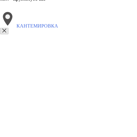
КАНТЕМИРОВКА
Выберите филиал:
Рамонь
Таловая
Панино
Подгоренский
Ольховатк
8(800)9797043
Заказать звонок
Курсы программирования в Кантемировке
Для кого
Цены
Сотруднич