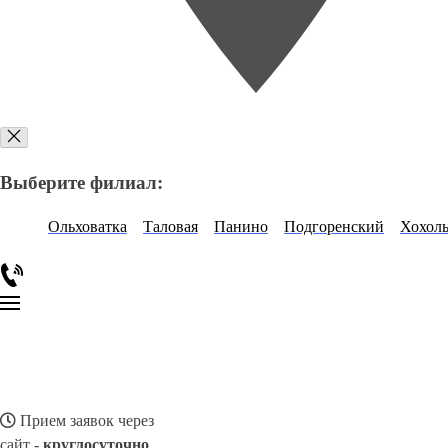
Выберите филиал:
Ольховатка
Таловая
Панино
Подгоренский
Хохол
Прием заявок через
сайт -
круглосуточно