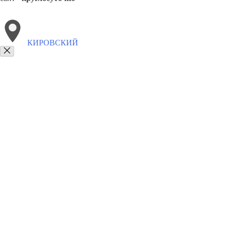
КИРОВСКИЙ
Выберите филиал:
Лиман
8(800)9797043
Заказать звонок
Курсы программирования в Кировском
Для кого
Цены
Сотрудничест