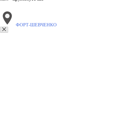
ФОРТ-ШЕВЧЕНКО
Выберите филиал:
Шахтинск
Шымкент
Щучинск
Экибастуз
Шалкар
8(800)9797043
Заказать звонок
Курсы программирования в Форт-Шевченко
Для кого
Цены
Сотрудни