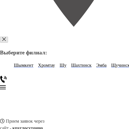
Выберите филиал:
Шымкент
Хромтау
Шу
Шахтинск
Эмба
Щучинс
Прием заявок через
сайт -
круглосуточно