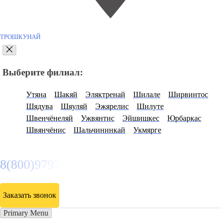
ТРОШКУНАЙ
Выберите филиал:
Утяна
Шакяй
Эляктренай
Шилале
Ширвинтос
Шядува
Шяуляй
Эжярелис
Шилуте
Швенчёнеляй
Ужвянтис
Эйшишкес
Юрбаркас
Швянчёнис
Шальчининкай
Укмярге
8(800)9797043
Заказать звонок
Primary Menu