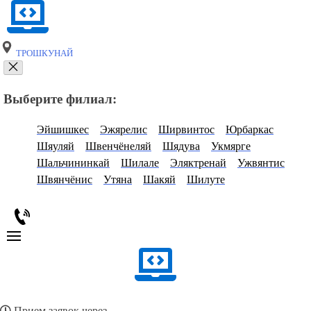
ТРОШКУНАЙ
Выберите филиал:
Эйшишкес
Эжярелис
Ширвинтос
Юрбаркас
Шяуляй
Швенчёнеляй
Шядува
Укмярге
Шальчининкай
Шилале
Эляктренай
Ужвянтис
Швянчёнис
Утяна
Шакяй
Шилуте
Прием заявок через