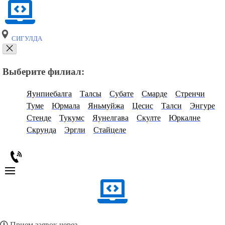
СИГУЛДА
Выберите филиал:
Яунпиебалга
Талсы
Субате
Смарде
Стренчи
Туме
Юрмала
Яньмуйжа
Цесис
Талси
Энгуре
Стенде
Тукумс
Яунелгава
Скулте
Юркалне
Скрунда
Эргли
Стайцеле
Прием заявок через