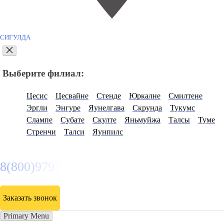
СИГУЛДА
Выберите филиал:
Цесис
Цесвайне
Стенде
Юркалне
Смилтене
Эргли
Энгуре
Яунелгава
Скрунда
Тукумс
Слампе
Субате
Скулте
Яньмуйжа
Талсы
Туме
Стренчи
Талси
Яунпилс
8(800)9797043
Заказать звонок
Primary Menu