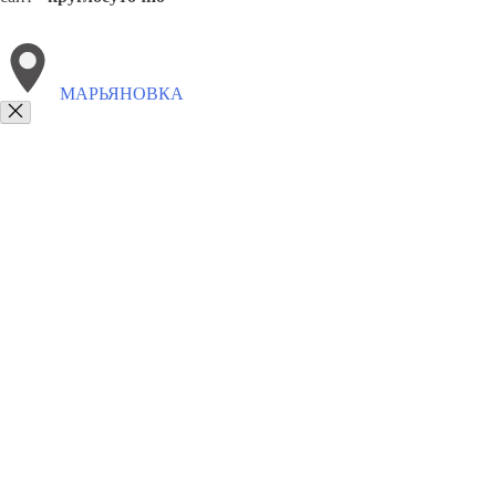
МАРЬЯНОВКА
Выберите филиал:
Саргатское
Муромцево
Павлоградка
Оконешниково
8(800)9797043
Заказать звонок
Курсы программирования в Марьяновке
Для кого
Цены
Сотрудничес