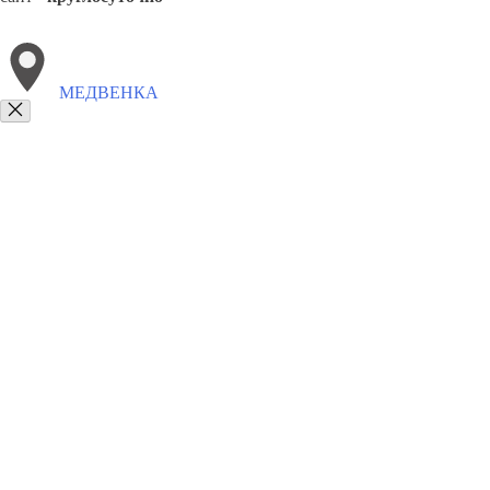
МЕДВЕНКА
Выберите филиал:
Пристень
Черемисиново
Прямицыно
Поныри
Тим
8(800)9797043
Заказать звонок
Курсы программирования в Медвенке
Для кого
Цены
Сотрудничеств