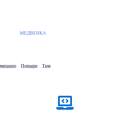
МЕДВЕНКА
ямицыно
Поныри
Тим