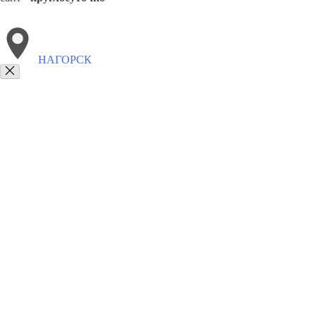
НАГОРСК
Выберите филиал:
Суна
Фаленки
Нема
Оричи
Опарино
Первомайс
8(800)9797043
Заказать звонок
Курсы программирования в Нагорске
Для кого
Цены
Сотрудничество