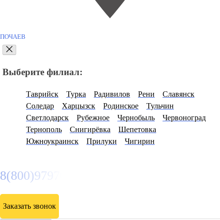
ПОЧАЕВ
Выберите филиал:
Таврийск
Турка
Радивилов
Рени
Славянск
Соледар
Харцызск
Родинское
Тульчин
Светлодарск
Рубежное
Чернобыль
Червоноград
Тернополь
Снигирёвка
Шепетовка
Южноукраинск
Прилуки
Чигирин
8(800)9797043
Заказать звонок