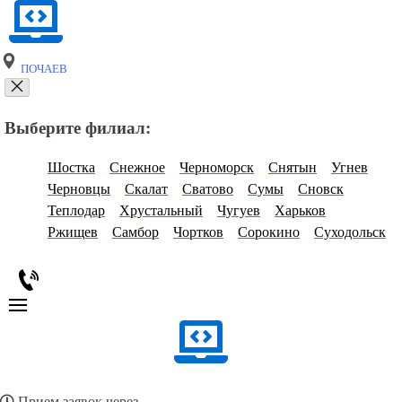
ПОЧАЕВ
Выберите филиал:
Шостка
Снежное
Черноморск
Снятын
Угнев
Черновцы
Скалат
Сватово
Сумы
Сновск
Теплодар
Хрустальный
Чугуев
Харьков
Ржищев
Самбор
Чортков
Сорокино
Суходольск
Прием заявок через