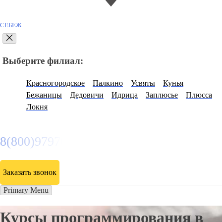
СЕБЕЖ
Выберите филиал:
Красногородское
Палкино
Усвяты
Кунья
Бежаницы
Дедовичи
Идрица
Заплюсье
Плюсса
Локня
8(800)9797043
Заказать звонок
Primary Menu
Курсы программирования в