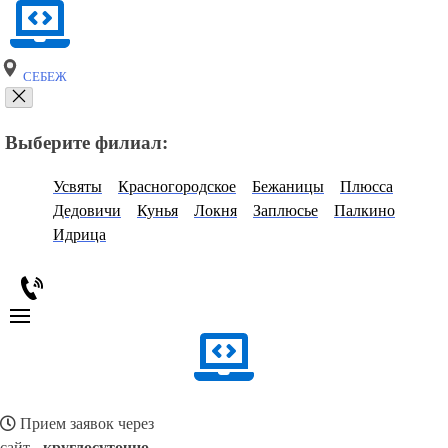
СЕБЕЖ
Выберите филиал:
Усвяты
Красногородское
Бежаницы
Плюсса
Дедовичи
Кунья
Локня
Заплюсье
Палкино
Идрица
Прием заявок через
сайт -
круглосуточно