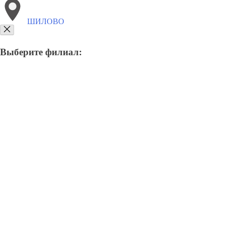
ШИЛОВО
Выберите филиал:
8(800)9797043
Заказать звонок
Курсы программирования в Шилове
Для кого
Цены
Сотрудничество
К
Курсы программирования в 
Отправьте заявку в период действия акции!