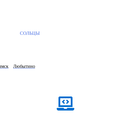
СОЛЬЦЫ
мск
Любытино