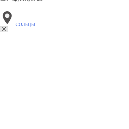
СОЛЬЦЫ
Выберите филиал:
Холм
Любытино
Парфино
Шимск
Чудово
Хвойн
8(800)9797043
Заказать звонок
Курсы программирования в Сольцах
Для кого
Цены
Сотрудничество