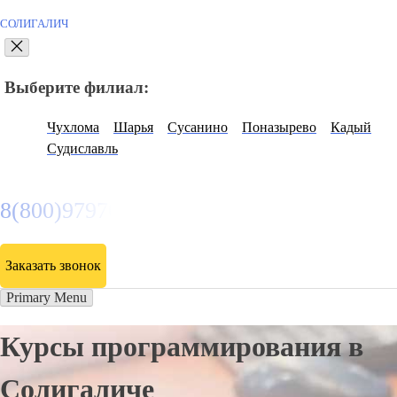
СОЛИГАЛИЧ
Выберите филиал:
Чухлома
Шарья
Сусанино
Поназырево
Кадый
Судиславль
8(800)9797043
Заказать звонок
Primary Menu
Курсы программирования в
Солигаличе