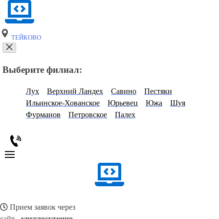
ТЕЙКОВО
Выберите филиал:
Лух
Верхний Ландех
Савино
Пестяки
Ильинское-Хованское
Юрьевец
Южа
Шуя
Фурманов
Петровское
Палех
Прием заявок через
сайт -
круглосуточно