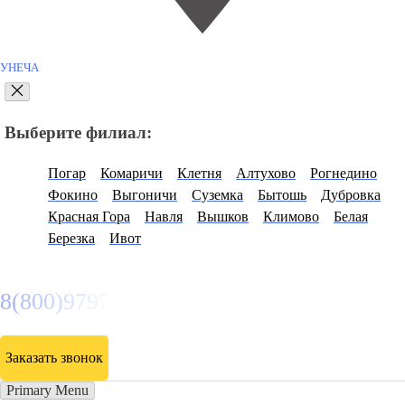
УНЕЧА
Выберите филиал:
Погар
Комаричи
Клетня
Алтухово
Рогнедино
Фокино
Выгоничи
Суземка
Бытошь
Дубровка
Красная Гора
Навля
Вышков
Климово
Белая
Березка
Ивот
8(800)9797043
Заказать звонок
Primary Menu