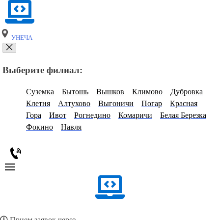
УНЕЧА
Выберите филиал:
Суземка
Бытошь
Вышков
Климово
Дубровка
Клетня
Алтухово
Выгоничи
Погар
Красная
Гора
Ивот
Рогнедино
Комаричи
Белая Березка
Фокино
Навля
Прием заявок через