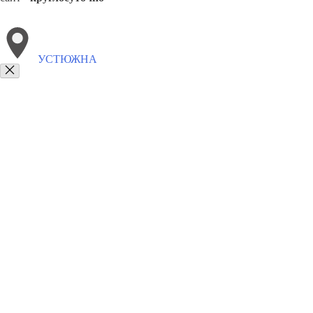
УСТЮЖНА
Выберите филиал:
Шексна
Харовск
Чагода
Кадуй
Череповец
Вожег
8(800)9797043
Заказать звонок
Курсы программирования в Устюжне
Для кого
Цены
Сотрудничество