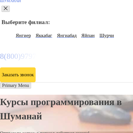
ШУМАНАЙ
Выберите филиал:
Янгиер
Яккабаг
Янгиабад
Яйпан
Шурчи
8(800)9797043
Заказать звонок
Primary Menu
Курсы программирования в
Шуманай