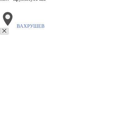
ВАХРУШЕВ
Выберите филиал:
Южно-Курильск
Смирных
Тымовское
Ноглики
8(800)9797043
Заказать звонок
Курсы программирования в Вахрушеве
Для кого
Цены
Сотрудничест