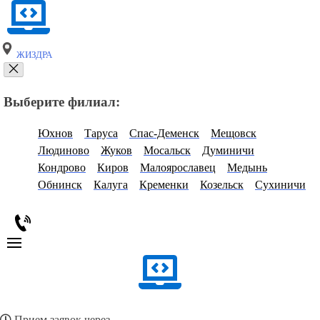
ЖИЗДРА
Выберите филиал:
Юхнов
Таруса
Спас-Деменск
Мещовск
Людиново
Жуков
Мосальск
Думиничи
Кондрово
Киров
Малоярославец
Медынь
Обнинск
Калуга
Кременки
Козельск
Сухиничи
Прием заявок через