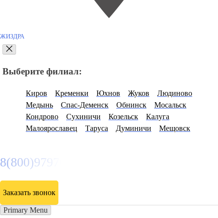
ЖИЗДРА
Выберите филиал:
Киров
Кременки
Юхнов
Жуков
Людиново
Медынь
Спас-Деменск
Обнинск
Мосальск
Кондрово
Сухиничи
Козельск
Калуга
Малоярославец
Таруса
Думиничи
Мещовск
8(800)9797043
Заказать звонок
Primary Menu