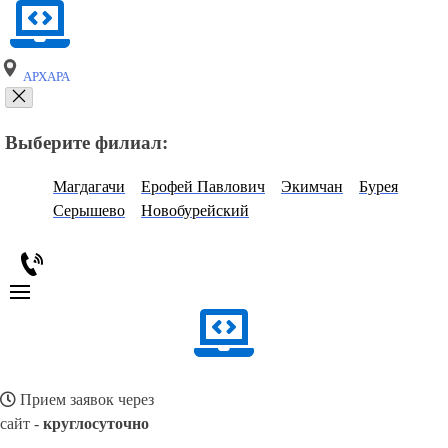
АРХАРА
Выберите филиал:
Магдагачи
Ерофей Павлович
Экимчан
Бурея
Серышево
Новобурейский
Прием заявок через
сайт -
круглосуточно