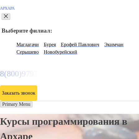
АРХАРА
Выберите филиал:
Магдагачи
Бурея
Ерофей Павлович
Экимчан
Серышево
Новобурейский
8(800)9797043
Заказать звонок
Primary Menu
Курсы программирования в
Архаре