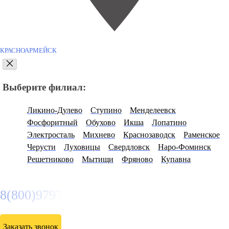
КРАСНОАРМЕЙСК
Выберите филиал:
Ликино-Дулево
Ступино
Менделеевск
Фосфоритный
Обухово
Икша
Лопатино
Электросталь
Михнево
Краснозаводск
Раменское
Черусти
Луховицы
Свердловск
Наро-Фоминск
Решетниково
Мытищи
Фряново
Купавна
8(800)9797043
Заказать звонок