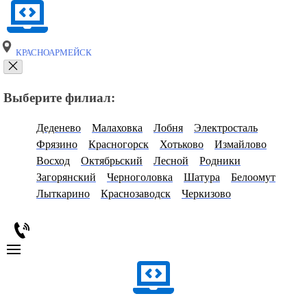
КРАСНОАРМЕЙСК
Выберите филиал:
Деденево
Малаховка
Лобня
Электросталь
Фрязино
Красногорск
Хотьково
Измайлово
Восход
Октябрьский
Лесной
Родники
Загорянский
Черноголовка
Шатура
Белоомут
Лыткарино
Краснозаводск
Черкизово