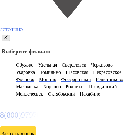
ЛОТОШИНО
Выберите филиал:
Обухово
Удельная
Свердловск
Черкизово
Уваровка
Томилино
Шаховская
Некрасовское
Фряново
Монино
Фосфоритный
Решетниково
Малаховка
Хорлово
Родники
Правдинский
Менделеевск
Октябрьский
Нахабино
8(800)9797043
Заказать звонок