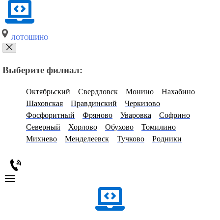
ЛОТОШИНО
Выберите филиал:
Октябрьский
Свердловск
Монино
Нахабино
Шаховская
Правдинский
Черкизово
Фосфоритный
Фряново
Уваровка
Софрино
Северный
Хорлово
Обухово
Томилино
Михнево
Менделеевск
Тучково
Родники