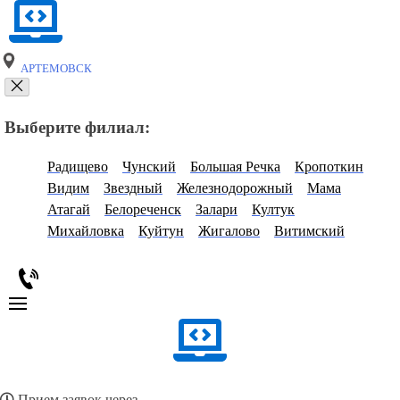
АРТЕМОВСК
Выберите филиал:
Радищево
Чунский
Большая Речка
Кропоткин
Видим
Звездный
Железнодорожный
Мама
Атагай
Белореченск
Залари
Култук
Михайловка
Куйтун
Жигалово
Витимский
Прием заявок через