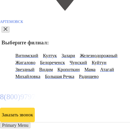
АРТЕМОВСК
Выберите филиал:
Витимский
Култук
Залари
Железнодорожный
Жигалово
Белореченск
Чунский
Куйтун
Звездный
Видим
Кропоткин
Мама
Атагай
Михайловка
Большая Речка
Радищево
8(800)9797043
Заказать звонок
Primary Menu