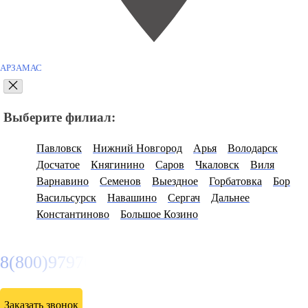
АРЗАМАС
Выберите филиал:
Павловск
Нижний Новгород
Арья
Володарск
Досчатое
Княгинино
Саров
Чкаловск
Виля
Варнавино
Семенов
Выездное
Горбатовка
Бор
Васильсурск
Навашино
Сергач
Дальнее
Константиново
Большое Козино
8(800)9797043
Заказать звонок