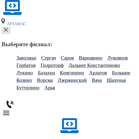
АРЗАМАС
Выберите филиал:
Заволжье
Сергач
Саров
Варнавино
Лукоянов
Горбатов
Гидроторф
Дальнее Константиново
Лукино
Балахна
Княгинино
Ардатов
Большое
Козино
Ворсма
Дзержинский
Вача
Шахунья
Бутурлино
Арья