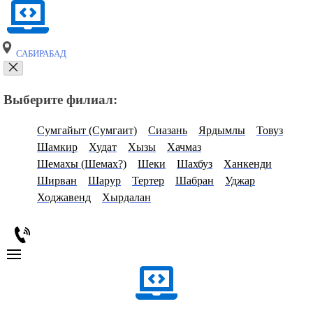
САБИРАБАД
Выберите филиал:
Сумгайыт (Сумгаит)
Сиазань
Ярдымлы
Товуз
Шамкир
Худат
Хызы
Хачмаз
Шемахы (Шемах?)
Шеки
Шахбуз
Ханкенди
Ширван
Шарур
Тертер
Шабран
Уджар
Ходжавенд
Хырдалан