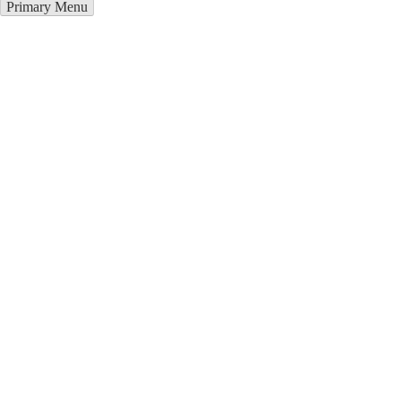
Primary Menu
Курсы программирования в
Сабирабад
Отправьте заявку в период действия акции!
и получите бонус.