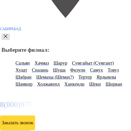
САБИРАБАД
Выберите филиал:
Сальян
Хачмаз
Шарур
Сумгайыт (Сумгаит)
Худат
Сиазань
Шуша
Физули
Самух
Товуз
Шабран
Шемахы (Шемах?)
Тертер
Ярдымлы
Шамкир
Ходжавенд
Ханкенди
Шеки
Ширван
8(800)9797043
Заказать звонок