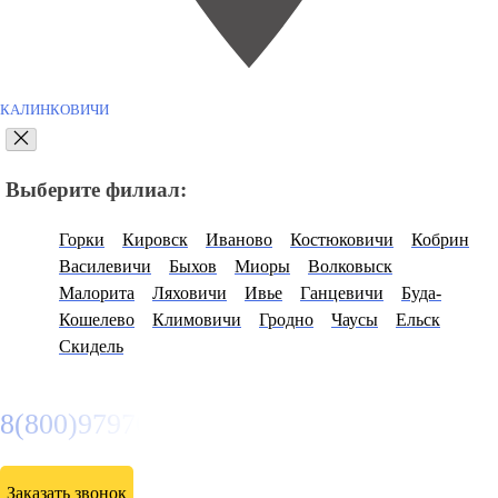
КАЛИНКОВИЧИ
Выберите филиал:
Горки
Кировск
Иваново
Костюковичи
Кобрин
Василевичи
Быхов
Миоры
Волковыск
Малорита
Ляховичи
Ивье
Ганцевичи
Буда-
Кошелево
Климовичи
Гродно
Чаусы
Ельск
Скидель
8(800)9797043
Заказать звонок