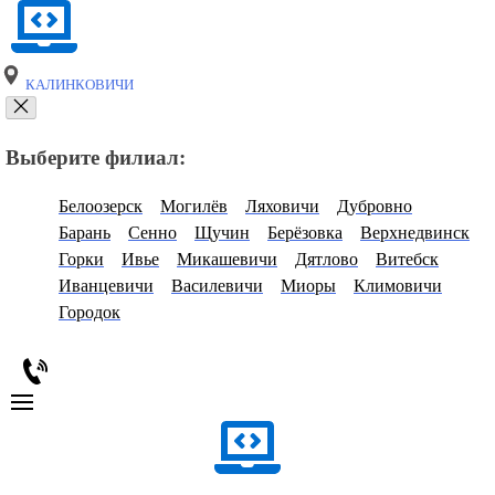
КАЛИНКОВИЧИ
Выберите филиал:
Белоозерск
Могилёв
Ляховичи
Дубровно
Барань
Сенно
Щучин
Берёзовка
Верхнедвинск
Горки
Ивье
Микашевичи
Дятлово
Витебск
Иванцевичи
Василевичи
Миоры
Климовичи
Городок