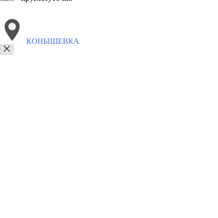
КОНЫШЕВКА
Выберите филиал:
Поныри
Пристень
Кшенский
Хомутовка
Коренево
8(800)9797043
Заказать звонок
Курсы программирования в Конышевке
Для кого
Цены
Сотрудничест