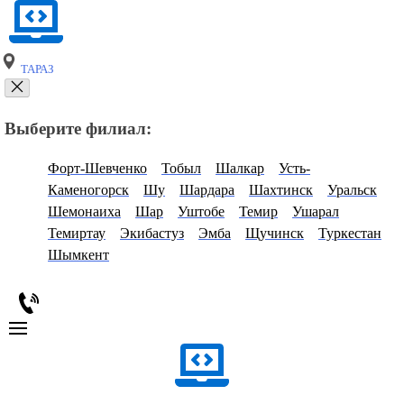
ТАРАЗ
Выберите филиал:
Форт-Шевченко
Тобыл
Шалкар
Усть-
Каменогорск
Шу
Шардара
Шахтинск
Уральск
Шемонаиха
Шар
Уштобе
Темир
Ушарал
Темиртау
Экибастуз
Эмба
Щучинск
Туркестан
Шымкент