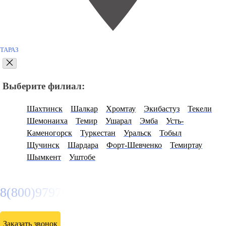
ТАРАЗ
Выберите филиал:
Шахтинск
Шалкар
Хромтау
Экибастуз
Текели
Шемонаиха
Темир
Ушарал
Эмба
Усть-
Каменогорск
Туркестан
Уральск
Тобыл
Щучинск
Шардара
Форт-Шевченко
Темиртау
Шымкент
Уштобе
8(800)9797043
Заказать звонок