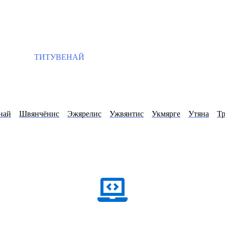
ТИТУВЕНАЙ
най
Швянчёнис
Эжярелис
Ужвянтис
Укмярге
Утяна
Тр