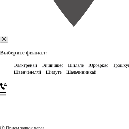
Выберите филиал:
Эляктренай
Эйшишкес
Шилале
Юрбаркас
Трошку
Швенчёнеляй
Шилуте
Шальчининкай
Прием заявок через