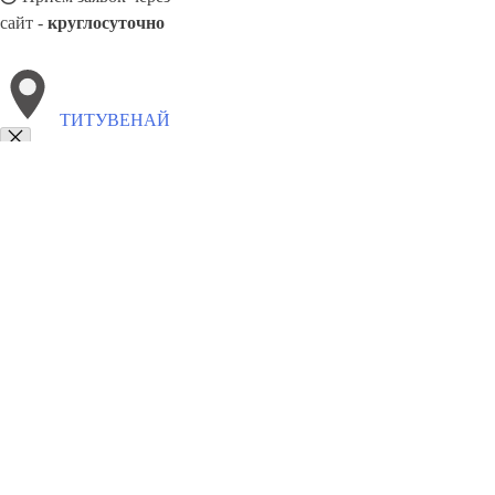
сайт -
круглосуточно
ТИТУВЕНАЙ
Выберите филиал:
Укмярге
Шядува
Юрбаркас
Шальчининкай
Шяуля
Эжярелис
Тракай
Эляктренай
8(800)9797043
Заказать звонок
Курсы программирования в Титувенай
Для кого
Цены
Сотрудничест