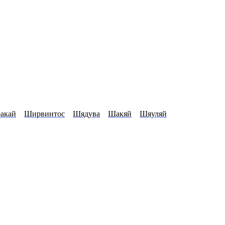
акай
Ширвинтос
Шядува
Шакяй
Шяуляй