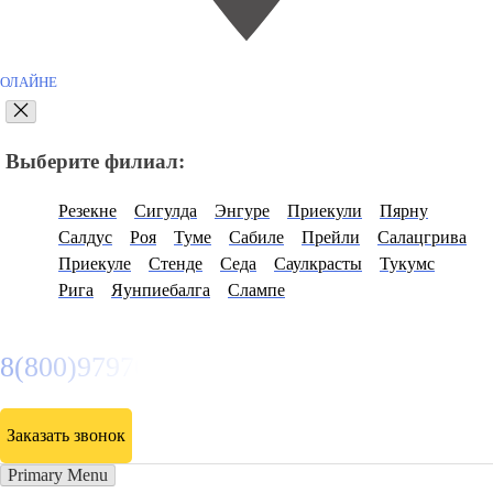
ОЛАЙНЕ
Выберите филиал:
Резекне
Сигулда
Энгуре
Приекули
Пярну
Салдус
Роя
Туме
Сабиле
Прейли
Салацгрива
Приекуле
Стенде
Седа
Саулкрасты
Тукумс
Рига
Яунпиебалга
Слампе
8(800)9797043
Заказать звонок
Primary Menu