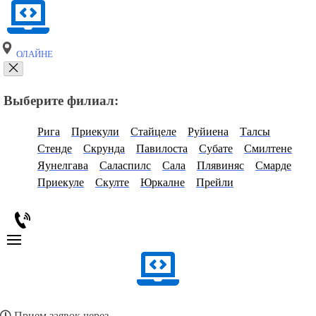
ОЛАЙНЕ
Выберите филиал:
Рига
Приекули
Стайцеле
Руйиена
Талсы
Стенде
Скрунда
Павилоста
Субате
Смилтене
Яунелгава
Саласпилс
Сала
Плявиняс
Смарде
Приекуле
Скулте
Юркалне
Прейли
Прием заявок через