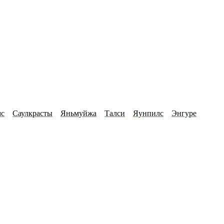
мс
Саулкрасты
Яньмуйжа
Талси
Яунпилс
Энгуре