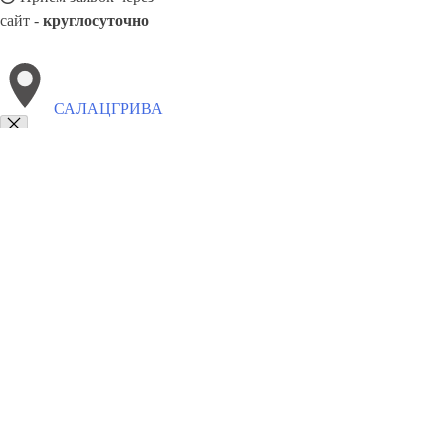
сайт -
круглосуточно
САЛАЦГРИВА
Выберите филиал:
Юрмала
Сигулда
Яунелгава
Скулте
Туме
Седа
Салдус
8(800)9797043
Заказать звонок
Курсы программирования в Салацгрива
Для кого
Цены
Сотрудничест