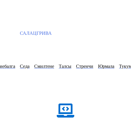
САЛАЦГРИВА
иебалга
Седа
Смилтене
Талсы
Стренчи
Юрмала
Туку