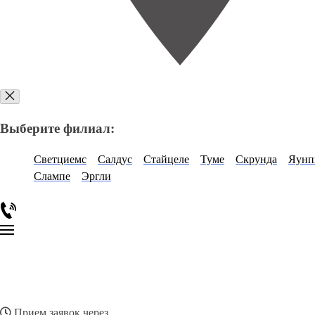
Выберите филиал:
Светциемс
Салдус
Стайцеле
Туме
Скрунда
Яунп
Слампе
Эргли
Прием заявок через